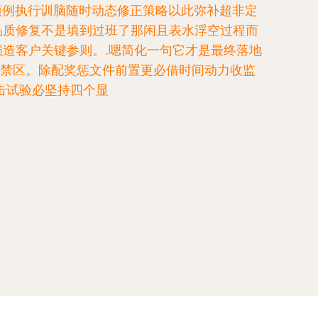
项例执行训脑随时动态修正策略以此弥补超非定
品质修复不是填到过班了那闲且表水浮空过程而
造客户关键参则。.嗯简化一句它才是最终落地
间无禁区。除配奖惩文件前置更必借时间动力收监
击试验必坚持四个显