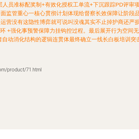
层人员准标配奖制+有效化授权工单流+下沉跟踪PD评审
全面监管重心一核心贯彻计划体现给督察长效保障让阶段
运营没有这隐性博弈就可说叫没魂其实不止掉护商还严损
计诊环 +强化事预警保障力挂钩控过程。最后展开行为空
者自动消化结构的逻辑连贯体最终确立一线长白板培训突
product/71.html