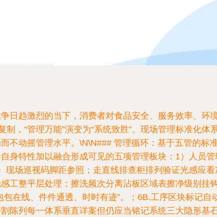
业竞争日趋激烈的当下，消费者对食品安全、服务效率、环
复制，“管理万能”演变为“系统致胜”。现场管理标准化
不动摇管理水平。\N\N### 管理循环：基于五管的标
自身特性加以融合形成可见的五项管理板块：1）人员管
）现场巡视码脚距参照；走直线排查柜排列验证光感应看
触感工整平层处理；擦洗频次分离沾板区域表擦净级别挂
包在线、件件通透、时时有迹”。；6B.工序区块标记自
割陈列每一体系垂直详案但仍应当铭记系统三大隐形基石