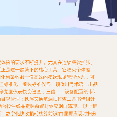
境体验的要求不断提升。尤其在连锁餐饮扩张、
体系正是这一趋势下的核心工具，它收束个体差
准化构架\N\N一份高效的餐饮现场管理体系，可
理标准化：着装标准仪俗、领位叫号术语、出品
净宽度仪表快变巡查；三信……设备配置纸卡计
钩目视管理；铁浮夹换笔漏抽打查工具书卡组计
动台投注线品定装前置封签应则自清理。 以上框
：数字化快收损耗核算前识“白显屏应现时扫分