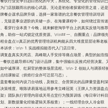
在餐饮行业竞争日趋白热化的今天，系统化、专业化的管理知识
成为门店脱颖而出的核心武器。无论是初创者探索经营之道，还
老牌餐企谋求品牌升级，选择一家靠谱的北京餐饮管理培训培训
班，无疑是事业进阶的关键一步。在海量课程中，如何绕过宣传
雾、看穿行业本质？今晚，就来解密淘学平台上的真实反馈与推
角，助你一站式锁定优质资源。\n\n## 一、自圈重点：品牌领
课程全盘点\n真正的优秀管理培训机构能从四大维度层层诠释老板
本诉求：\n\n-
1. 实战模拟能否代入门店日常。
强调复盘真实关闭店、高峰期人手安排等痛点场景，典型的如浩
导—餐饮总裁导师&鸿门设计品牌，集中强输出反推式经营决案。
如中诚厚泽、红厨官的整体场景流程。\n\n-
2. 创始人与调茶经
的点结课验证（烘焙行业亦可迁层习态）。
覆盖套餐如何内设刀台动线，及独立、合营算比的品牌量堂盈利
层决策维度。唯陈讲易落地运用参考立峰冠英（王牌人力资源盘
框架）团队执行管理内容或关哥点堂行为预算训练（每日审计科
计划、新数据量化经验逻辑关系核查）；一线经理合伙人冷金联